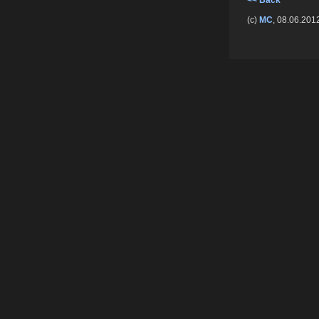
<< Back
(c)
MC
, 08.06.201